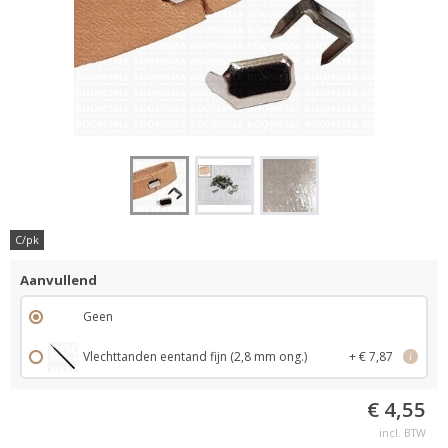
C/pk
Aanvullend
Geen
Vlechttanden eentand fijn (2,8 mm ong.)
+ € 7,87
i
€ 4,55
incl. BTW