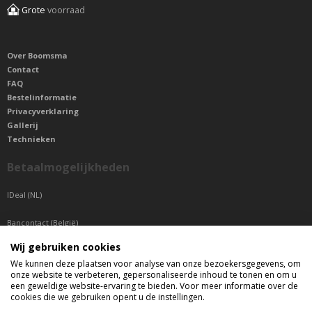
Grote
voorraad
Over Boomsma
Contact
FAQ
Bestelinformatie
Privacyverklaring
Gallerij
Technieken
Betaalmogelijkheden
IDeal (NL)
Bancontact (België)
Wij gebruiken cookies
Sepa betaling (Overige landen)
We kunnen deze plaatsen voor analyse van onze bezoekersgegevens, om
onze website te verbeteren, gepersonaliseerde inhoud te tonen en om u
Telefonisch bereikbaar
een geweldige website-ervaring te bieden. Voor meer informatie over de
cookies die we gebruiken opent u de instellingen.
di t/m do tussen 9:00 uur en 17:00 uur