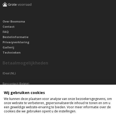
Grote
voorraad
Over Boomsma
Contact
FAQ
Bestelinformatie
Privacyverklaring
Gallerij
Technieken
Betaalmogelijkheden
IDeal (NL)
Bancontact (België)
Wij gebruiken cookies
Sepa betaling (Overige landen)
We kunnen deze plaatsen voor analyse van onze bezoekersgegevens, om
onze website te verbeteren, gepersonaliseerde inhoud te tonen en om u
Telefonisch bereikbaar
een geweldige website-ervaring te bieden. Voor meer informatie over de
cookies die we gebruiken opent u de instellingen.
di t/m do tussen 9:00 uur en 17:00 uur