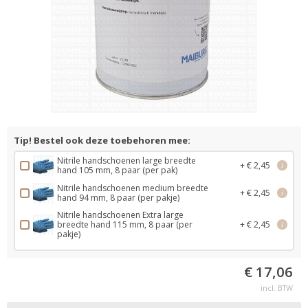
Tip! Bestel ook deze toebehoren mee:
Nitrile handschoenen large breedte
+ € 2,45
i
hand 105 mm, 8 paar (per pak)
Nitrile handschoenen medium breedte
+ € 2,45
i
hand 94 mm, 8 paar (per pakje)
Nitrile handschoenen Extra large
breedte hand 115 mm, 8 paar (per
+ € 2,45
i
pakje)
€ 17,06
incl. BTW