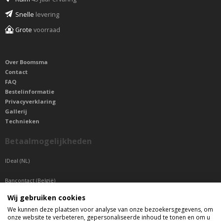
Snelle
levering
Grote
voorraad
Over Boomsma
Contact
FAQ
Bestelinformatie
Privacyverklaring
Gallerij
Technieken
Betaalmogelijkheden
IDeal (NL)
Bancontact (België)
Wij gebruiken cookies
Sepa betaling (Overige landen)
We kunnen deze plaatsen voor analyse van onze bezoekersgegevens, om
onze website te verbeteren, gepersonaliseerde inhoud te tonen en om u
Telefonisch bereikbaar