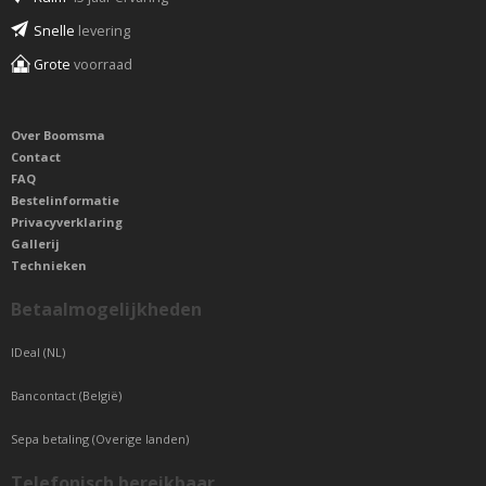
Snelle
levering
Grote
voorraad
Over Boomsma
Contact
FAQ
Bestelinformatie
Privacyverklaring
Gallerij
Technieken
Betaalmogelijkheden
IDeal (NL)
Bancontact (België)
Sepa betaling (Overige landen)
Telefonisch bereikbaar