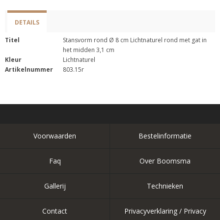
DETAILS
Titel
Stansvorm rond Ø 8 cm Lichtnaturel rond met gat in
het midden 3,1 cm
Kleur
Lichtnaturel
Artikelnummer
803.15r
Voorwaarden
Bestelinformatie
Faq
Over Boomsma
Gallerij
Technieken
Contact
Privacyverklaring / Privacy