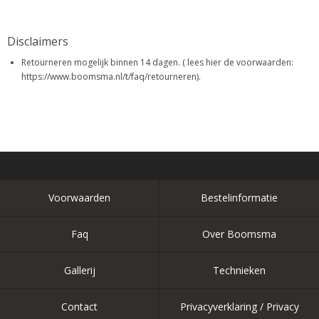
Disclaimers
Retourneren mogelijk binnen 14 dagen. ( lees hier de voorwaarden:
https://www.boomsma.nl/t/faq/retourneren).
Voorwaarden
Bestelinformatie
Faq
Over Boomsma
Gallerij
Technieken
Contact
Privacyverklaring / Privacy