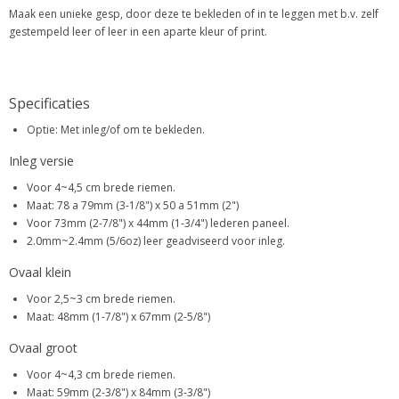
Maak een unieke gesp, door deze te bekleden of in te leggen met b.v. zelf
gestempeld leer of leer in een aparte kleur of print.
Specificaties
Optie: Met inleg/of om te bekleden.
Inleg versie
Voor 4~4,5 cm brede riemen.
Maat: 78 a 79mm (3-1/8") x 50 a 51mm (2")
Voor 73mm (2-7/8") x 44mm (1-3/4") lederen paneel.
2.0mm~2.4mm (5/6oz) leer geadviseerd voor inleg.
Ovaal klein
Voor 2,5~3 cm brede riemen.
Maat: 48mm (1-7/8") x 67mm (2-5/8")
Ovaal groot
Voor 4~4,3 cm brede riemen.
Maat: 59mm (2-3/8") x 84mm (3-3/8")