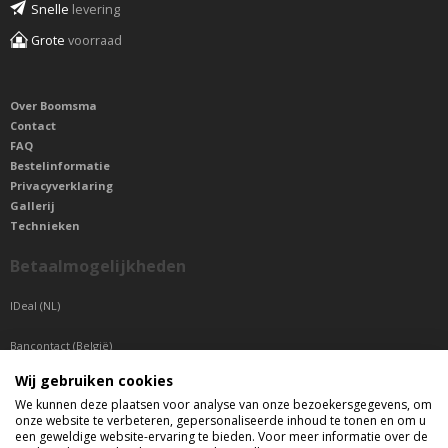
Snelle
levering
Grote
voorraad
Over Boomsma
Contact
FAQ
Bestelinformatie
Privacyverklaring
Gallerij
Technieken
Betaalmogelijkheden
IDeal (NL)
Bancontact (België)
Wij gebruiken cookies
Sepa betaling (Overige landen)
We kunnen deze plaatsen voor analyse van onze bezoekersgegevens, om
onze website te verbeteren, gepersonaliseerde inhoud te tonen en om u
Telefonisch bereikbaar
een geweldige website-ervaring te bieden. Voor meer informatie over de