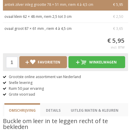
antiek zilver inleg grootte 78 × 51 mm, riem 4 à 4,5 cm
€ 5,95
ovaal klein 62 × 48 mm, riem 2,5 tot 3 cm
€ 2,50
ovaal groot 87 × 61 mm , riem 4 à 4,5 cm
€ 3,65
€ 5,95
incl. BTW
FAVORIETEN
WINKELWAGEN
Grootste online assortiment van Nederland
Snelle levering
Ruim 50 jaar ervaring
Grote voorraad
OMSCHRIJVING
DETAILS
UITLEG MATEN & KLEUREN
Buckle om leer in te leggen recht of te
bekleden