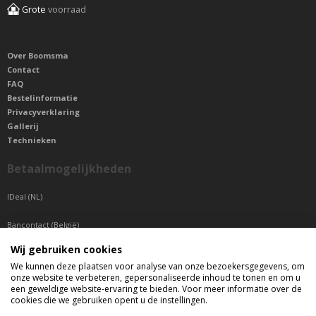
Grote
voorraad
Over Boomsma
Contact
FAQ
Bestelinformatie
Privacyverklaring
Gallerij
Technieken
Betaalmogelijkheden
IDeal (NL)
Bancontact (België)
Wij gebruiken cookies
Sepa betaling (Overige landen)
We kunnen deze plaatsen voor analyse van onze bezoekersgegevens, om
onze website te verbeteren, gepersonaliseerde inhoud te tonen en om u
Telefonisch bereikbaar
een geweldige website-ervaring te bieden. Voor meer informatie over de
cookies die we gebruiken opent u de instellingen.
di t/m do tussen 9:00 uur en 17:00 uur