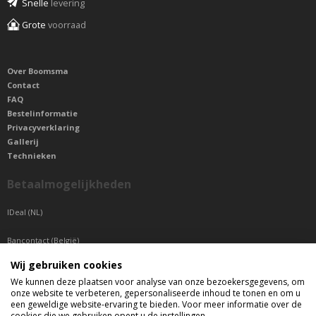
Snelle
levering
Grote
voorraad
Over Boomsma
Contact
FAQ
Bestelinformatie
Privacyverklaring
Gallerij
Technieken
Betaalmogelijkheden
IDeal (NL)
Bancontact (België)
Wij gebruiken cookies
Sepa betaling (Overige landen)
We kunnen deze plaatsen voor analyse van onze bezoekersgegevens, om
onze website te verbeteren, gepersonaliseerde inhoud te tonen en om u
Telefonisch bereikbaar
een geweldige website-ervaring te bieden. Voor meer informatie over de
cookies die we gebruiken opent u de instellingen.