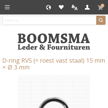
0
D-ring RVS (= roest vast staal) 15 mm
× Ø 3 mm