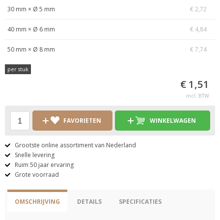
30 mm × Ø 5 mm
€ 2,72
40 mm × Ø 6 mm
€ 4,84
50 mm × Ø 8 mm
€ 7,74
per stuk
€ 1,51
incl. BTW
FAVORIETEN
WINKELWAGEN
Grootste online assortiment van Nederland
Snelle levering
Ruim 50 jaar ervaring
Grote voorraad
OMSCHRIJVING
DETAILS
SPECIFICATIES