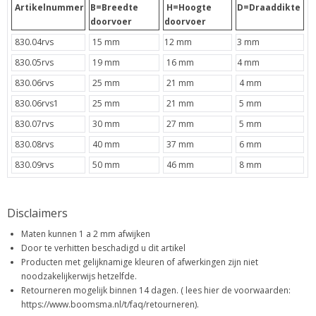
Artikelnummer
B=Breedte
H=Hoogte
D=Draaddikte
doorvoer
doorvoer
830.04rvs
15 mm
12 mm
3 mm
830.05rvs
19 mm
16 mm
4 mm
830.06rvs
25 mm
21 mm
4 mm
830.06rvs1
25 mm
21 mm
5 mm
830.07rvs
30 mm
27 mm
5 mm
830.08rvs
40 mm
37 mm
6 mm
830.09rvs
50 mm
46 mm
8 mm
Disclaimers
Maten kunnen 1 a 2 mm afwijken
Door te verhitten beschadigd u dit artikel
Producten met gelijknamige kleuren of afwerkingen zijn niet
noodzakelijkerwijs hetzelfde.
Retourneren mogelijk binnen 14 dagen. ( lees hier de voorwaarden:
https://www.boomsma.nl/t/faq/retourneren).