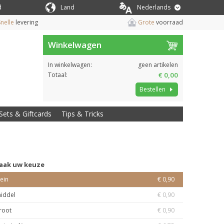
d
Land
Nederlands
nelle
levering
Grote
voorraad
Winkelwagen
In winkelwagen:
geen artikelen
Totaal:
€ 0,00
Bestellen
Sets & Giftcards
Tips & Tricks
aak uw keuze
lein
€ 0,90
iddel
€ 0,90
root
€ 0,90