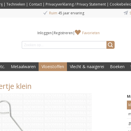
ij
|
Technieken
|
Contact
|
Privacyverklaring / Privacy Statement
|
Cookiebelei
Ruim
45 jaar ervaring
S
Inloggen
|
Registreren
|
Favorieten
tc.
Metaalwaren
Vloeistoffen
Vlecht & naaigerei
Boeken
rtje klein
M
k
m
g