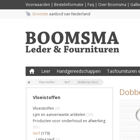
Voorwaarden
|
Bestelinformatie
|
Faq
|
Over Boomsma
|
Galler
Grootste
aanbod van Nederland
Leer
Handgereedschappen
Tasfournituren e
Vloeistoffen
Verf
Dobbertje klein
Dobbe
Vloeistoffen
Vloeistoffen
(0)
Lijm en aanverwante artikelen
(30)
Producten voor onderhoud en afwerking
(61)
Verf
(179)
Uitleg Verf
(0)