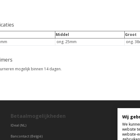
icaties
Middel
Groot
13mm
ong. 25mm
ong. 3
aimers
urneren mogelijk binnen 14 dagen.
Betaalmogelijkheden
T
Wij geb
We kunnen
IDeal (NL)
di
website t
vr
website-e
Bancontact (België)
gebruiken 