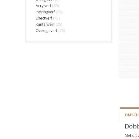
Acrylverf
(69)
Indringverf
(28)
Effectverf
(45)
Kantenverf
(25)
Overige verf
(25)
OMSCHR
Dobb
Met dit