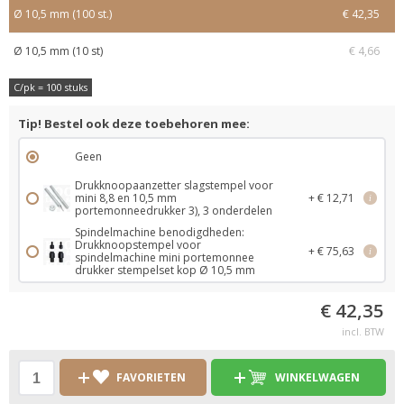
Ø 10,5 mm (100 st.)
€ 42,35
Ø 10,5 mm (10 st)
€ 4,66
C/pk = 100 stuks
Tip! Bestel ook deze toebehoren mee:
Geen
Drukknoopaanzetter slagstempel voor
mini 8,8 en 10,5 mm
+ € 12,71
i
portemonneedrukker 3), 3 onderdelen
Spindelmachine benodigdheden:
Drukknoopstempel voor
+ € 75,63
i
spindelmachine mini portemonnee
drukker stempelset kop Ø 10,5 mm
€ 42,35
incl. BTW
FAVORIETEN
WINKELWAGEN