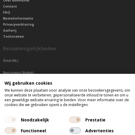
Over Boomsma
Contact
FAQ
Bestelinformatie
Privacyverklaring
Gallerij
Technieken
Betaalmogelijkheden
IDeal (NL)
Bancontact (België)
Wij gebruiken cookies
Sepa betaling (Overige landen)
We kunnen deze plaatsen voor analyse van onze bezoekersgegevens, om
onze website te verbeteren, gepersonaliseerde inhoud te tonen en om u
Telefonisch bereikbaar
een geweldige website-ervaring te bieden. Voor meer informatie over de
cookies die we gebruiken opent u de instellingen.
di t/m do tussen 9:00 uur en 17:00 uur
vr tussen 9:00 uur en 12:00 uur
Noodzakelijk
Prestatie
Functioneel
Advertenties