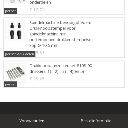
onderdelen
€ 12,71
per set
Spindelmachine benodigdheden:
Drukknoopstempel voor
spindelmachine mini
portemonnee drukker stempelset
kop Ø 10,5 mm
€ 75,63
per set van 4 delen
Drukknoopaanzetter set 8108-90
drukkers: 1) - 2) - 3) - 4) en 5)
€ 28,45
per set
Voorwaarden
Bestelinformatie