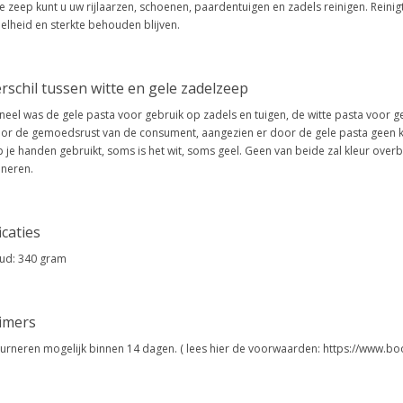
 zeep kunt u uw rijlaarzen, schoenen, paardentuigen en zadels reinigen. Reini
elheid en sterkte behouden blijven.
rschil tussen witte en gele zadelzeep
oneel was de gele pasta voor gebruik op zadels en tuigen, de witte pasta voor
or de gemoedsrust van de consument, aangezien er door de gele pasta geen kl
p je handen gebruikt, soms is het wit, soms geel. Geen van beide zal kleur ove
oneren.
icaties
ud: 340 gram
aimers
urneren mogelijk binnen 14 dagen. ( lees hier de voorwaarden: https://www.bo