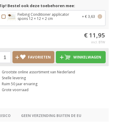
Tip! Bestel ook deze toebehoren mee:
Fiebing Conditioner applicator
+ € 3,63
i
spons 12 × 12 × 2 cm
€ 11,95
incl. BTW
FAVORIETEN
WINKELWAGEN
Grootste online assortiment van Nederland
Snelle levering
Ruim 50 jaar ervaring
Grote voorraad
RISICO
GEEN VERZENDING BUITEN DE EU