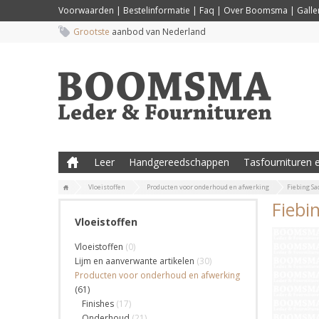
Voorwaarden
|
Bestelinformatie
|
Faq
|
Over Boomsma
|
Galler
Grootste
aanbod van Nederland
Leer
Handgereedschappen
Tasfournituren e
Vloeistoffen
Producten voor onderhoud en afwerking
Fiebing Sa
Fiebi
Vloeistoffen
Vloeistoffen
(0)
Lijm en aanverwante artikelen
(30)
Producten voor onderhoud en afwerking
(61)
Finishes
(17)
Onderhoud
(21)