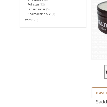
Polijsten
(12)
Ledercleaner
(5)
Naaimachine olie
(1)
Verf
(179)
OMSCHR
Sadd