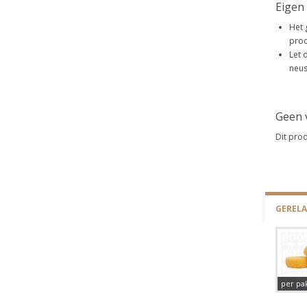
Eigen 
Het 
prod
Let 
neus
Geen 
Dit pro
GEREL
per pa