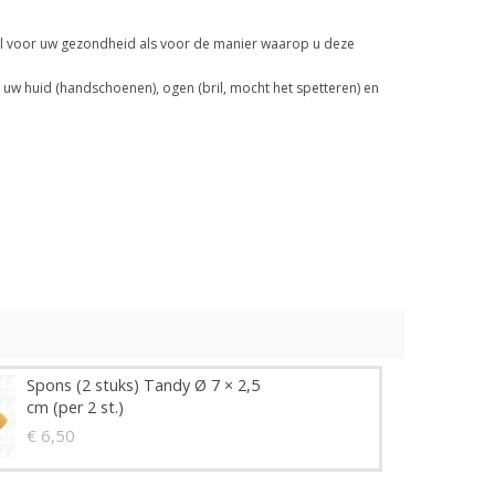
owel voor uw gezondheid als voor de manier waarop u deze
uw huid (handschoenen), ogen (bril, mocht het spetteren) en
Spons (2 stuks) Tandy Ø 7 × 2,5
cm (per 2 st.)
€ 6,50