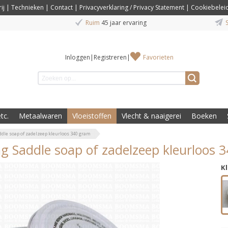
ij
|
Technieken
|
Contact
|
Privacyverklaring / Privacy Statement
|
Cookiebelei
Ruim
45 jaar ervaring
S
Inloggen
|
Registreren
|
Favorieten
tc.
Metaalwaren
Vloeistoffen
Vlecht & naaigerei
Boeken
ddle soap of zadelzeep kleurloos 340 gram
ng Saddle soap of zadelzeep kleurloos 
K