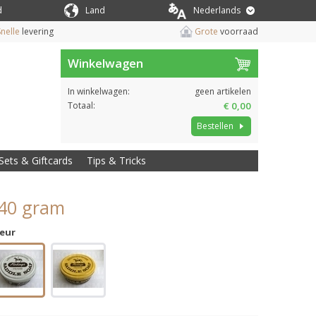
d
Land
Nederlands
nelle
levering
Grote
voorraad
Winkelwagen
In winkelwagen:
geen artikelen
Totaal:
€ 0,00
Bestellen
Sets & Giftcards
Tips & Tricks
340 gram
leur