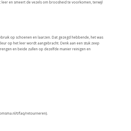
gt leer en smeert de vezels om broosheid te voorkomen, terwijl
 gebruik op schoenen en laarzen. Dat gezegd hebbende, het was
eur op het leer wordt aangebracht. Denk aan een stuk zeep
rbrengen en beide zullen op dezelfde manier reinigen en
omsma.nl/t/faq/retourneren).