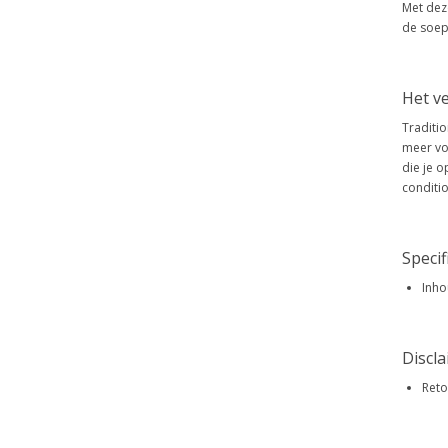
Met deze
de soep
Het ve
Traditi
meer vo
die je o
conditi
Specif
Inho
Discl
Reto