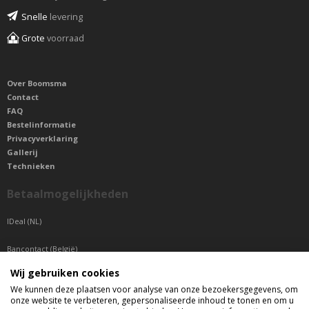
Snelle
levering
Grote
voorraad
Over Boomsma
Contact
FAQ
Bestelinformatie
Privacyverklaring
Gallerij
Technieken
Betaalmogelijkheden
IDeal (NL)
Bancontact (België)
Wij gebruiken cookies
Sepa betaling (Overige landen)
We kunnen deze plaatsen voor analyse van onze bezoekersgegevens, om
onze website te verbeteren, gepersonaliseerde inhoud te tonen en om u
Telefonisch bereikbaar