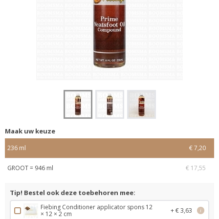
Maak uw keuze
236 ml
€ 7,20
GROOT = 946 ml
€ 17,55
Tip! Bestel ook deze toebehoren mee:
Fiebing Conditioner applicator spons 12
+ € 3,63
i
× 12 × 2 cm