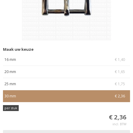
Maak uw keuze
16 mm
€ 1,40
20 mm
€ 1,65
25 mm
€ 1,75
30 mm
€ 2,36
per stuk
€ 2,36
incl. BTW