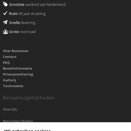
Grootste
aanbod van Nederland
Ruim
45 jaar ervaring
Snelle
levering
Grote
voorraad
Over Boomsma
Contact
FAQ
Bestelinformatie
Privacyverklaring
Gallerij
Technieken
Betaalmogelijkheden
IDeal (NL)
Bancontact (België)