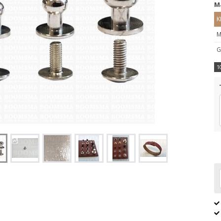
M
K
M
G
1