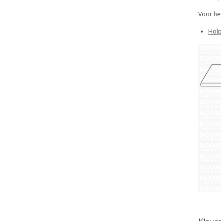
Voor he
Holp