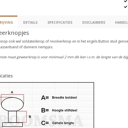
IJVING
DETAILS
SPECIFICATIES
DISCLAIMERS
HANDL
erknopjes
nop ook wel soldatenknop of revolverknop en in het engels Button stud genoem
 tassenband of dunnere riempjes.
nste maat geweerknop is voor minimaal 2 mm dik leer i.v.m. de lengte van de bij
icaties