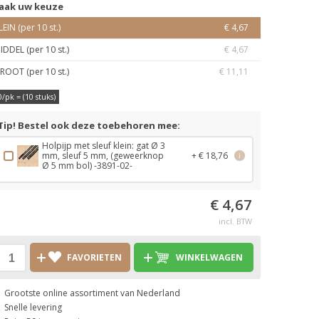
aak uw keuze
LEIN (per 10 st.)
€ 4,67
IDDEL (per 10 st.)
€ 4,67
ROOT (per 10 st.)
€ 11,11
0/pk = (10 stuks)
Tip! Bestel ook deze toebehoren mee:
Holpijp met sleuf klein: gat Ø 3
mm, sleuf 5 mm, (geweerknop
+ € 18,76
i
Ø 5 mm bol) -3891-02-
€ 4,67
incl. BTW
FAVORIETEN
WINKELWAGEN
Grootste online assortiment van Nederland
Snelle levering