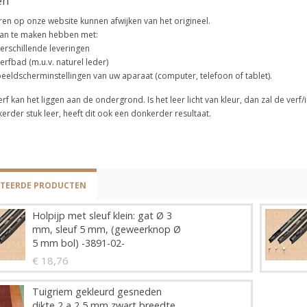
en
ren op onze website kunnen afwijken van het origineel.
kan te maken hebben met:
erschillende leveringen
erfbad (m.u.v. naturel leder)
eeldscherminstellingen van uw aparaat (computer, telefoon of tablet).
verf kan het liggen aan de ondergrond. Is het leer licht van kleur, dan zal de verf/i
erder stuk leer, heeft dit ook een donkerder resultaat.
ATEERDE PRODUCTEN
Holpijp met sleuf klein: gat Ø 3
mm, sleuf 5 mm, (geweerknop Ø
5 mm bol) -3891-02-
€ 18,76
Tuigriem gekleurd gesneden
dikte 2 a 2,5 mm zwart breedte