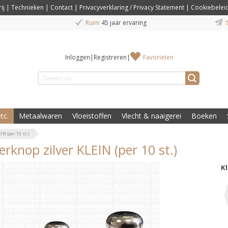
ij
|
Technieken
|
Contact
|
Privacyverklaring / Privacy Statement
|
Cookiebelei
Ruim
45 jaar ervaring
S
Inloggen
|
Registreren
|
Favorieten
tc.
Metaalwaren
Vloeistoffen
Vlecht & naaigerei
Boeken
N (per 10 st.)
rknop zilver KLEIN (per 10 st.)
K