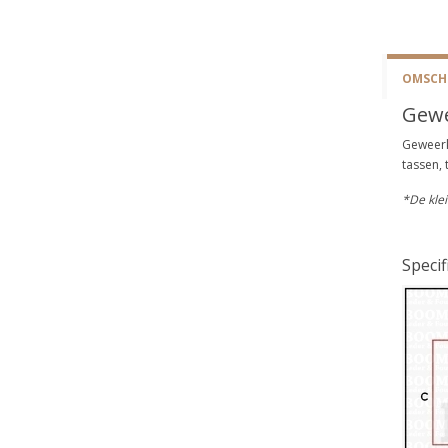
OMSCHR
Gewe
Geweerk
tassen,
*De klei
Specif