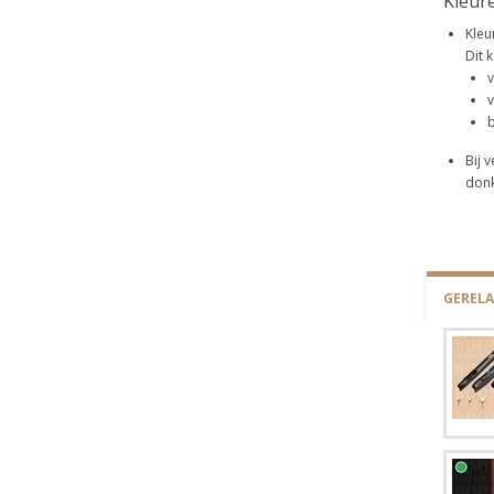
Kleur
Kleu
Dit 
v
v
b
Bij 
donk
GEREL