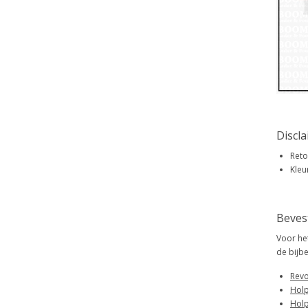
Discl
Reto
Kleu
Beves
Voor he
de bijb
Revo
Holp
Holp