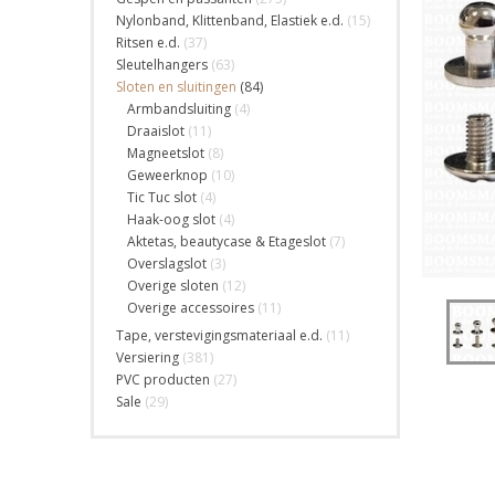
Nylonband, Klittenband, Elastiek e.d.
(15)
Ritsen e.d.
(37)
Sleutelhangers
(63)
Sloten en sluitingen
(84)
Armbandsluiting
(4)
Draaislot
(11)
Magneetslot
(8)
Geweerknop
(10)
Tic Tuc slot
(4)
Haak-oog slot
(4)
Aktetas, beautycase & Etageslot
(7)
Overslagslot
(3)
Overige sloten
(12)
Overige accessoires
(11)
Tape, verstevigingsmateriaal e.d.
(11)
Versiering
(381)
PVC producten
(27)
Sale
(29)