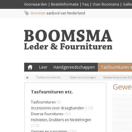
Voorwaarden
|
Bestelinformatie
|
Faq
|
Over Boomsma
|
Galler
Grootste
aanbod van Nederland
Leer
Handgereedschappen
Tasfournituren e
Tasfournituren etc.
Sloten en sluitingen
Geweerknop zilver KLEI
Gewee
Tasfournituren etc.
Tasfournituren
(0)
Accessoires voor draagbanden
(170)
Diverse fournituren
(60)
Holnieten, Drukkers en Nestelringen
(172)
Gespen en passanten
(275)