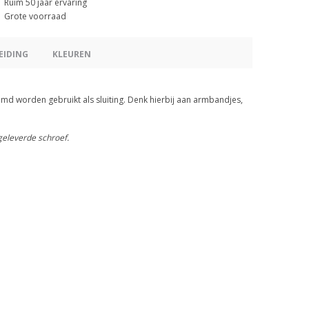
Ruim 50 jaar ervaring
Grote voorraad
EIDING
KLEUREN
d worden gebruikt als sluiting. Denk hierbij aan armbandjes,
geleverde schroef.