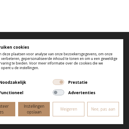
elefonisch bereikbaar
ruiken cookies
 deze plaatsen voor analyse van onze bezoekersgegevens, om onze
 t/m do tussen 9:00 uur en 17:00 uur
e verbeteren, gepersonaliseerde inhoud te tonen en om u een geweldige
 tussen 9:00 uur en 12:00 uur
rvaring te bieden. Voor meer informatie over de cookies die we
opent u de instellingen.
Noodzakelijk
Prestatie
Functioneel
Advertenties
pteer
Instellingen
Weigeren
Nee, pas aan
les
opslaan