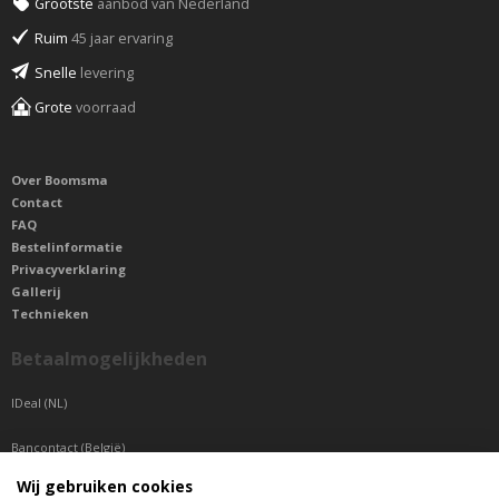
Grootste
aanbod van Nederland
Ruim
45 jaar ervaring
Snelle
levering
Grote
voorraad
Over Boomsma
Contact
FAQ
Bestelinformatie
Privacyverklaring
Gallerij
Technieken
Betaalmogelijkheden
IDeal (NL)
Bancontact (België)
Wij gebruiken cookies
Sepa betaling (Overige landen)