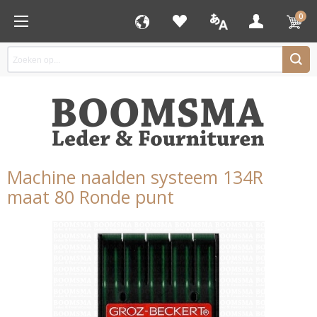
0
Machine naalden systeem 134R
maat 80 Ronde punt