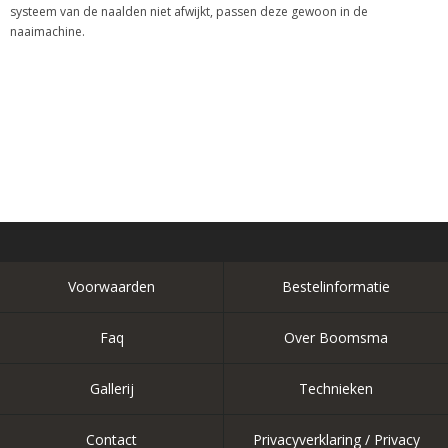
systeem van de naalden niet afwijkt, passen deze gewoon in de
naaimachine.
Voorwaarden
Bestelinformatie
Faq
Over Boomsma
Gallerij
Technieken
Contact
Privacyverklaring / Privacy