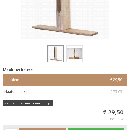
Maak uw keuze
naaiklem
€ 29,50
Naaiklem luxe
€ 75,63
vleugelmoer niet meer nodig.
€ 29,50
incl. BTW