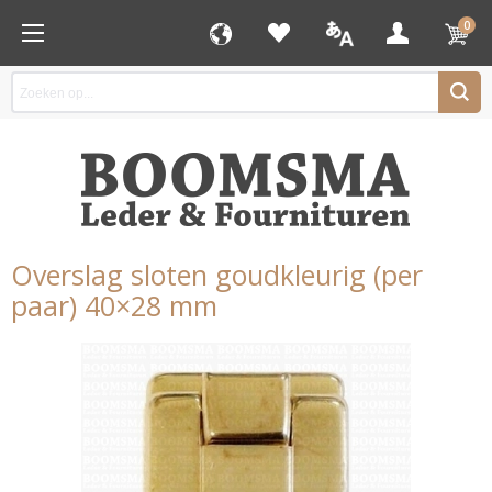
0
Overslag sloten goudkleurig (per
paar) 40×28 mm