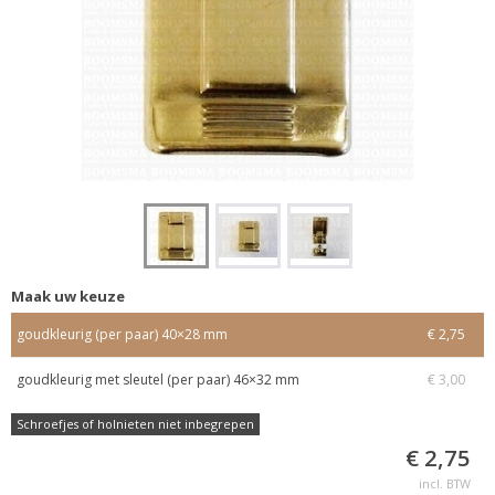
Maak uw keuze
goudkleurig (per paar) 40×28 mm
€ 2,75
goudkleurig met sleutel (per paar) 46×32 mm
€ 3,00
Schroefjes of holnieten niet inbegrepen
€ 2,75
incl. BTW