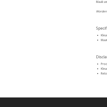
Maak uw 
Worden 
Specif
Kleu
Maat
Discl
Prod
Kleu
Reto