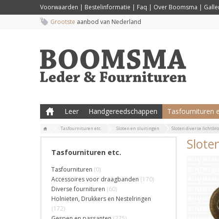
Voorwaarden
|
Bestelinformatie
|
Faq
|
Over Boomsma
|
Galler
Grootste
aanbod van Nederland
Leer
Handgereedschappen
Tasfournituren e
Tasfournituren etc.
Sloten en sluitingen
Sloten diverse lichtbr
Slote
Tasfournituren etc.
Tasfournituren
(0)
Accessoires voor draagbanden
(170)
Diverse fournituren
(60)
Holnieten, Drukkers en Nestelringen
(172)
Gespen en passanten
(275)