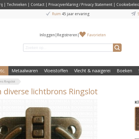
ij
|
Technieken
|
Contact
|
Privacyverklaring / Privacy Statement
|
Cookiebelei
Ruim
45 jaar ervaring
S
Inloggen
|
Registreren
|
Favorieten
tc.
Metaalwaren
Vloeistoffen
Vlecht & naaigerei
Boeken
ons Ringslot
n diverse lichtbrons Ringslot
K