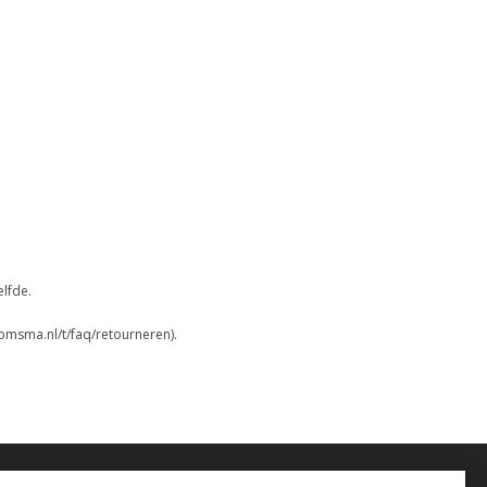
elfde.
omsma.nl/t/faq/retourneren).