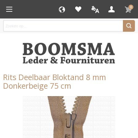
0
Rits Deelbaar Bloktand 8 mm
Donkerbeige 75 cm