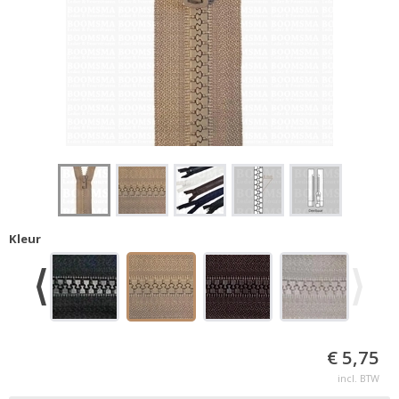
Kleur
€ 5,75
incl. BTW