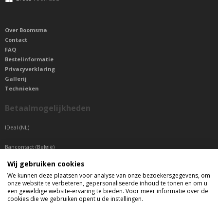
Over Boomsma
Contact
FAQ
Bestelinformatie
Privacyverklaring
Gallerij
Technieken
Betaalmogelijkheden
IDeal (NL)
Bancontact (België)
Wij gebruiken cookies
Sepa betaling (Overige landen)
We kunnen deze plaatsen voor analyse van onze bezoekersgegevens, om
onze website te verbeteren, gepersonaliseerde inhoud te tonen en om u
Telefonisch bereikbaar
een geweldige website-ervaring te bieden. Voor meer informatie over de
cookies die we gebruiken opent u de instellingen.
di t/m do tussen 9:00 uur en 17:00 uur
vr tussen 9:00 uur en 12:00 uur