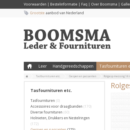
Voorwaarden
|
Bestelinformatie
|
Faq
|
Over Boomsma
|
Galler
Grootste
aanbod van Nederland
Leer
Handgereedschappen
Tasfournituren e
Tasfournituren etc.
Gespen en passanten
Rolgesp messing 14
Rolge
Tasfournituren etc.
Tasfournituren
(0)
Accessoires voor draagbanden
(170)
Diverse fournituren
(60)
Holnieten, Drukkers en Nestelringen
(172)
Gespen en passanten
(275)