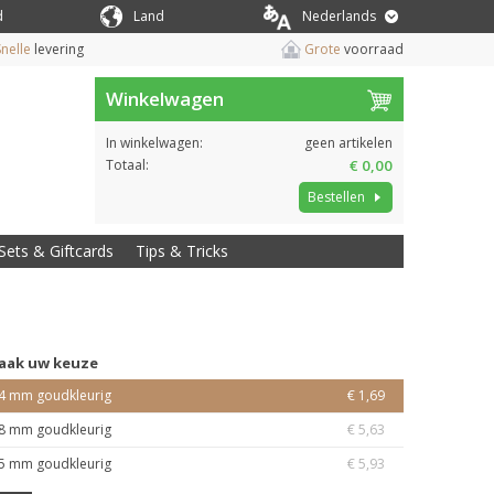
d
Land
Nederlands
nelle
levering
Grote
voorraad
Winkelwagen
In winkelwagen:
geen artikelen
Totaal:
€ 0,00
Bestellen
Sets & Giftcards
Tips & Tricks
aak uw keuze
4 mm goudkleurig
€ 1,69
8 mm goudkleurig
€ 5,63
5 mm goudkleurig
€ 5,93