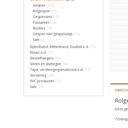
Gespen
(110)
Rolgespen
(53)
Gespensets
(19)
Passanten
(24)
Buckles
(13)
Gespen met gespplaatje
(13)
Sale
(0)
Nylonband, Klittenband, Elastiek e.d.
(15)
Ritsen e.d.
(37)
Sleutelhangers
(63)
Sloten en sluitingen
(84)
Tape, verstevigingsmateriaal e.d.
(11)
Versiering
(381)
PVC producten
(27)
Sale
(29)
OMSCHR
Rolg
Deze ges
*Zolang