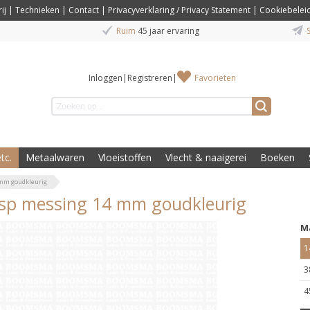
ij
|
Technieken
|
Contact
|
Privacyverklaring / Privacy Statement
|
Cookiebelei
Ruim
45 jaar ervaring
S
Inloggen
|
Registreren
|
Favorieten
tc.
Metaalwaren
Vloeistoffen
Vlecht & naaigerei
Boeken
 mm goudkleurig
sp messing 14 mm goudkleurig
M
1
3
4