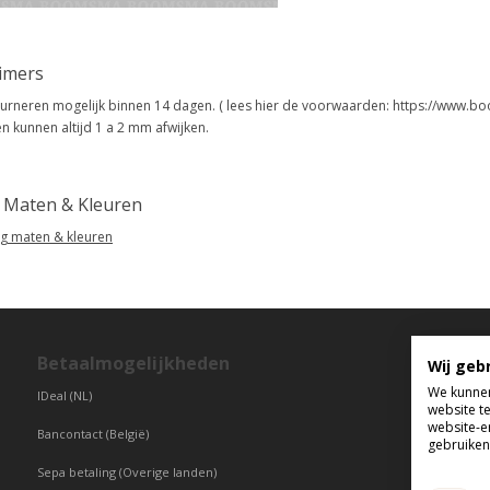
aimers
urneren mogelijk binnen 14 dagen. ( lees hier de voorwaarden: https://www.bo
n kunnen altijd 1 a 2 mm afwijken.
g Maten & Kleuren
eg maten & kleuren
Betaalmogelijkheden
T
Wij geb
We kunnen
IDeal (NL)
di
website t
vr
website-e
Bancontact (België)
gebruiken 
Sepa betaling (Overige landen)