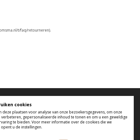
omsma.nl/t/faq/retourneren).
elefonisch bereikbaar
ruiken cookies
 deze plaatsen voor analyse van onze bezoekersgegevens, om onze
 t/m do tussen 9:00 uur en 17:00 uur
e verbeteren, gepersonaliseerde inhoud te tonen en om u een geweldige
 tussen 9:00 uur en 12:00 uur
rvaring te bieden. Voor meer informatie over de cookies die we
opent u de instellingen.