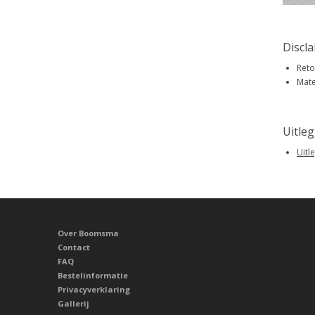
Discl
Reto
Mate
Uitle
Uitl
Over Boomsma
Contact
FAQ
Bestelinformatie
Privacyverklaring
Gallerij