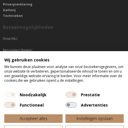
Privacyverklaring
Gallerij
Technieken
Betaalmogelijkheden
IDeal (NL)
Bancontact (België)
Wij gebruiken cookies
Sepa betaling (Overige landen)
We kunnen deze plaatsen voor analyse van onze bezoekersgegevens, om
onze website te verbeteren, gepersonaliseerde inhoud te tonen en om u
Telefonisch bereikbaar
een geweldige website-ervaring te bieden. Voor meer informatie over de
cookies die we gebruiken opent u de instellingen.
di t/m do tussen 9:00 uur en 17:00 uur
vr tussen 9:00 uur en 12:00 uur
Noodzakelijk
Prestatie
Functioneel
Advertenties
Alle getoonde prijzen zijn incl. BTW
Accepteer alles
Instellingen opslaan
Website door
Fastware