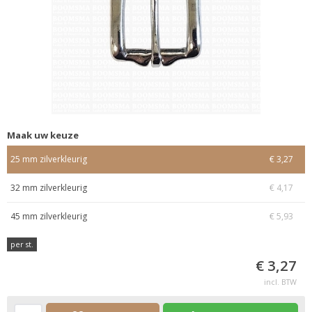
Maak uw keuze
25 mm zilverkleurig
€ 3,27
32 mm zilverkleurig
€ 4,17
45 mm zilverkleurig
€ 5,93
per st.
€ 3,27
incl. BTW