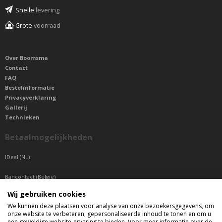
Snelle
levering
Grote
voorraad
Over Boomsma
Contact
FAQ
Bestelinformatie
Privacyverklaring
Gallerij
Technieken
Betaalmogelijkheden
IDeal (NL)
Bancontact (België)
Wij gebruiken cookies
Sepa betaling (Overige landen)
We kunnen deze plaatsen voor analyse van onze bezoekersgegevens, om
onze website te verbeteren, gepersonaliseerde inhoud te tonen en om u
Telefonisch bereikbaar
een geweldige website-ervaring te bieden. Voor meer informatie over de