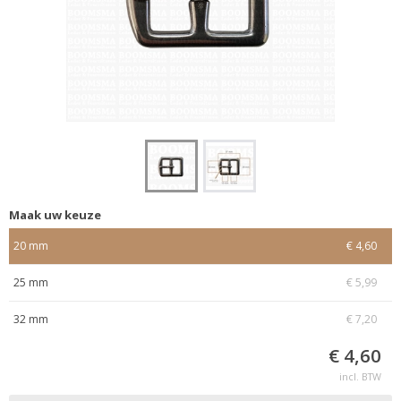
Maak uw keuze
20 mm
€ 4,60
25 mm
€ 5,99
32 mm
€ 7,20
€ 4,60
incl. BTW