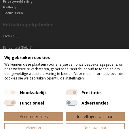
Privacyverklaring
Gallerij
Technieken
Betaalmogelijkheden
IDeal (NL)
Bancontact (België)
Wij gebruiken cookies
Sepa betaling (Overige landen)
We kunnen deze plaatsen voor analyse van onze bezoekersgegevens, om
onze website te verbeteren, gepersonaliseerde inhoud te tonen en om u
Telefonisch bereikbaar
een geweldige website-ervaring te bieden. Voor meer informatie over de
cookies die we gebruiken opent u de instellingen.
di t/m do tussen 9:00 uur en 17:00 uur
vr tussen 9:00 uur en 12:00 uur
Noodzakelijk
Prestatie
Functioneel
Advertenties
Alle getoonde prijzen zijn incl. BTW
Accepteer alles
Instellingen opslaan
Website door
Fastware
Weigeren
Nee, pas aan