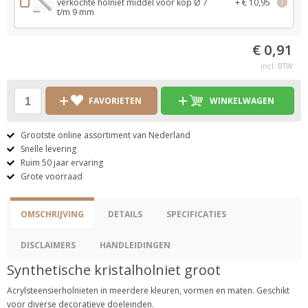
verkochte holniet middel voor kop Ø 7
+ € 10,95
i
t/m 9 mm
€ 0,91
incl. BTW
FAVORIETEN
WINKELWAGEN
Grootste online assortiment van Nederland
Snelle levering
Ruim 50 jaar ervaring
Grote voorraad
OMSCHRIJVING
DETAILS
SPECIFICATIES
DISCLAIMERS
HANDLEIDINGEN
Synthetische kristalholniet groot
Acrylsteensierholnieten in meerdere kleuren, vormen en maten. Geschikt
voor diverse decoratieve doeleinden.