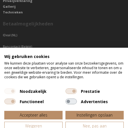
Privacyverklaring
Gallerij
Technieken
Betaalmogelijkheden
IDeal (NL)
Bancontact (België)
Wij gebruiken cookies
Sepa betaling (Overige landen)
We kunnen deze plaatsen voor analyse van onze bezoekersgegevens, om
onze website te verbeteren, gepersonaliseerde inhoud te tonen en om u
Telefonisch bereikbaar
een geweldige website-ervaring te bieden. Voor meer informatie over de
cookies die we gebruiken opent u de instellingen.
di t/m do tussen 9:00 uur en 17:00 uur
vr tussen 9:00 uur en 12:00 uur
Noodzakelijk
Prestatie
Functioneel
Advertenties
Alle getoonde prijzen zijn incl. BTW
Accepteer alles
Instellingen opslaan
Website door
Fastware
Weigeren
Nee, pas aan