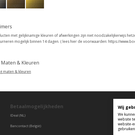
aimers
ucten met gelijknamige kleuren of afwerkingen zijn niet noodzakelijkerwijs hetz
urneren mogelijk binnen 14 dagen. ( lees hier de voorwaarden: https://www.bo
g Maten & Kleuren
eg maten & kleuren
Betaalmogelijkheden
T
Wij geb
We kunnen
IDeal (NL)
di
website t
vr
website-e
Bancontact (België)
gebruiken 