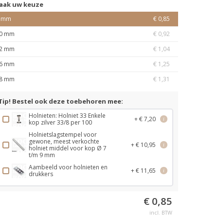
aak uw keuze
 mm
€ 0,85
0 mm
€ 0,92
2 mm
€ 1,04
6 mm
€ 1,25
8 mm
€ 1,31
Tip! Bestel ook deze toebehoren mee:
Holnieten: Holniet 33 Enkele
+ € 7,20
i
kop zilver 33/8 per 100
Holnietslagstempel voor
gewone, meest verkochte
+ € 10,95
i
holniet middel voor kop Ø 7
t/m 9 mm
Aambeeld voor holnieten en
+ € 11,65
i
drukkers
€ 0,85
incl. BTW