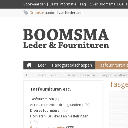
Voorwaarden
|
Bestelinformatie
|
Faq
|
Over Boomsma
|
Galler
Grootste
aanbod van Nederland
Leer
Handgereedschappen
Tasfournituren e
Tasfournituren etc.
Gespen en passanten
Tasgesp luxe VD met 
Tasge
Tasfournituren etc.
Tasfournituren
(0)
Accessoires voor draagbanden
(170)
Diverse fournituren
(60)
Holnieten, Drukkers en Nestelringen
(172)
Gespen en passanten
(275)