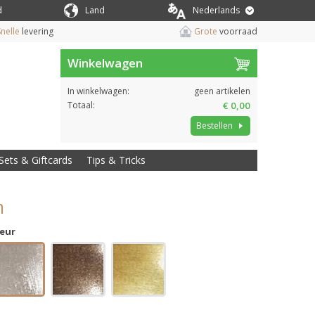
d
Land
Nederlands
nelle
levering
Grote
voorraad
Winkelwagen
In winkelwagen:
geen artikelen
Totaal:
€ 0,00
Bestellen
Sets & Giftcards
Tips & Tricks
m
leur