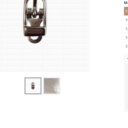
M
8
1
1
1
1