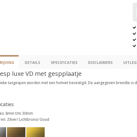
IJVING
DETAILS
SPECIFICATIES
DISCLAIMERS
UITLEG
esp luxe VD met gespplaatje
ieke tasgespen worden met een holniet bevestigd. De aangegeven breedte is de 
icaties
ies: 8mm t/m 30mm
ren: Zilver/ Lichtbrons/ Goud