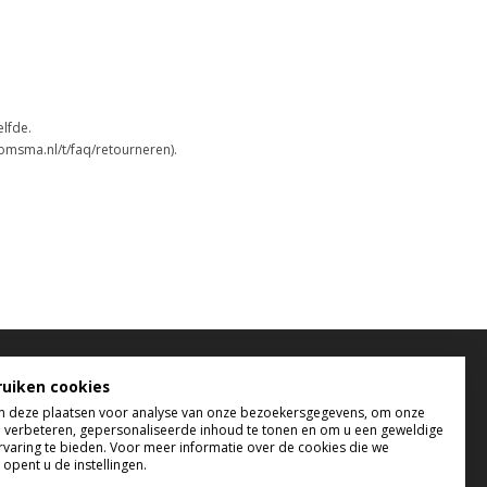
elfde.
omsma.nl/t/faq/retourneren).
elefonisch bereikbaar
ruiken cookies
 deze plaatsen voor analyse van onze bezoekersgegevens, om onze
 t/m do tussen 9:00 uur en 17:00 uur
e verbeteren, gepersonaliseerde inhoud te tonen en om u een geweldige
 tussen 9:00 uur en 12:00 uur
rvaring te bieden. Voor meer informatie over de cookies die we
opent u de instellingen.