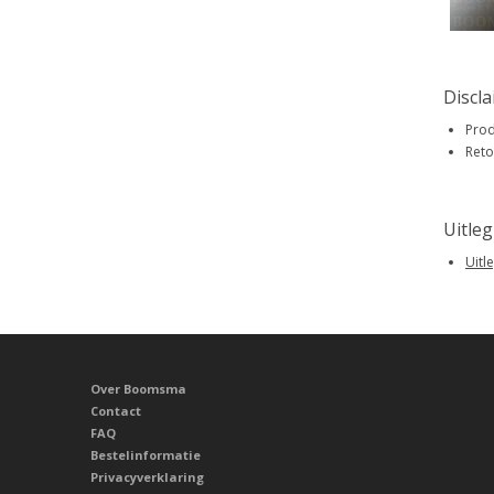
Discl
Prod
Reto
Uitle
Uitl
Over Boomsma
Contact
FAQ
Bestelinformatie
Privacyverklaring