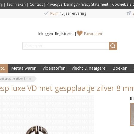
ij
|
Technieken
|
Contact
|
Privacyverklaring / Privacy Statement
|
Cookiebelei
Ruim
45 jaar ervaring
S
Inloggen
|
Registreren
|
Favorieten
tc.
Metaalwaren
Vloeistoffen
Vlecht & naaigerei
Boeken
gespplaatje zilver 8 mm
sp luxe VD met gespplaatje zilver 8 m
K