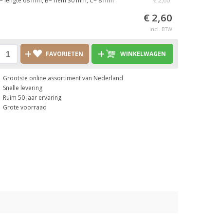
= lengte 68 mm, B= riem 30 mm, C= 8 mm
€ 2,60
€ 2,60
incl. BTW
FAVORIETEN
WINKELWAGEN
Grootste online assortiment van Nederland
Snelle levering
Ruim 50 jaar ervaring
Grote voorraad