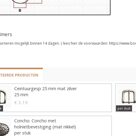
aimers
urneren mogelijk binnen 14 dagen. ( lees hier de voorwaarden: https://www.bo
ATEERDE PRODUCTEN
Ceintuurgesp 25 mm mat zilver
25 mm
€ 3,19
k
per stuk
Concho: Concho met
holnietbevestiging (mat nikkel)
per stuk