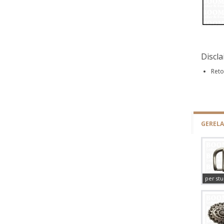
Discl
Reto
GEREL
per stu