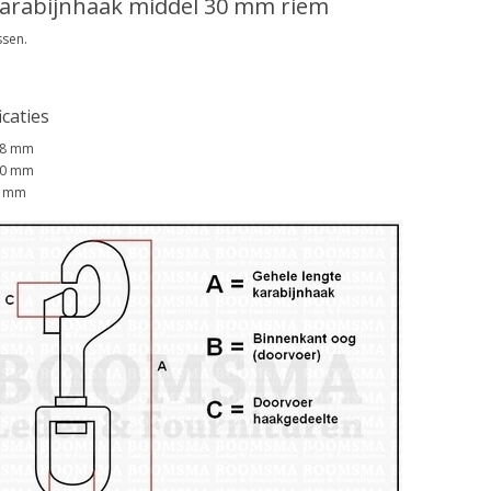
arabijnhaak middel 30 mm riem
ssen.
icaties
68 mm
30 mm
7 mm