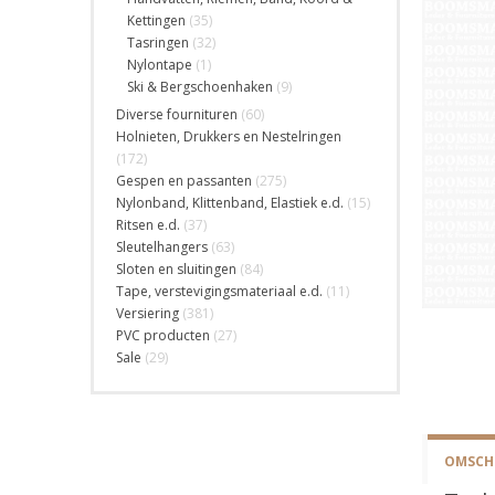
Kettingen
(35)
Tasringen
(32)
Nylontape
(1)
Ski & Bergschoenhaken
(9)
Diverse fournituren
(60)
Holnieten, Drukkers en Nestelringen
(172)
Gespen en passanten
(275)
Nylonband, Klittenband, Elastiek e.d.
(15)
Ritsen e.d.
(37)
Sleutelhangers
(63)
Sloten en sluitingen
(84)
Tape, verstevigingsmateriaal e.d.
(11)
Versiering
(381)
PVC producten
(27)
Sale
(29)
OMSCHR