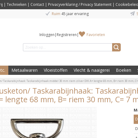
ij
|
Technieken
|
Contact
|
Privacyverklaring / Privacy Statement
|
Cookiebelei
Ruim
45 jaar ervaring
S
Inloggen
|
Registreren
|
Favorieten
tc.
Metaalwaren
Vloeistoffen
Vlecht & naaigerei
Boeken
/ Taskarabijnhaak: Taskarabijnhaak middel 30 mm riem zilver DIK A= lengte 68 mm, B= riem 30 mm, C
sketon/ Taskarabijnhaak: Taskarabijn
= lengte 68 mm, B= riem 30 mm, C= 7
M
D
D