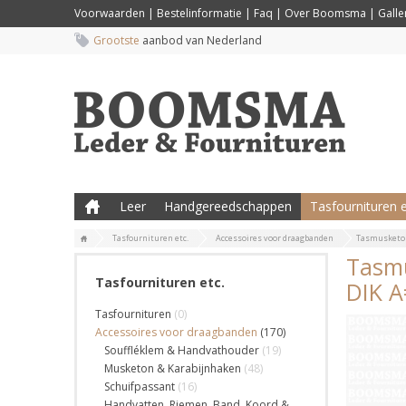
Voorwaarden
|
Bestelinformatie
|
Faq
|
Over Boomsma
|
Galler
Grootste
aanbod van Nederland
Leer
Handgereedschappen
Tasfournituren e
Tasfournituren etc.
Accessoires voor draagbanden
Tasmusketon
Tasmu
Tasfournituren etc.
DIK A
Tasfournituren
(0)
Accessoires voor draagbanden
(170)
Souffléklem & Handvathouder
(19)
Musketon & Karabijnhaken
(48)
Schuifpassant
(16)
Handvatten, Riemen, Band, Koord &