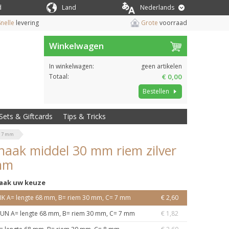
d
Land
Nederlands
nelle
levering
Grote
voorraad
Winkelwagen
In winkelwagen:
geen artikelen
Totaal:
€ 0,00
Bestellen
Sets & Giftcards
Tips & Tricks
= 7 mm
haak middel 30 mm riem zilver
 mm
aak uw keuze
IK A= lengte 68 mm, B= riem 30 mm, C= 7 mm
€ 2,60
UN A= lengte 68 mm, B= riem 30 mm, C= 7 mm
€ 1,82