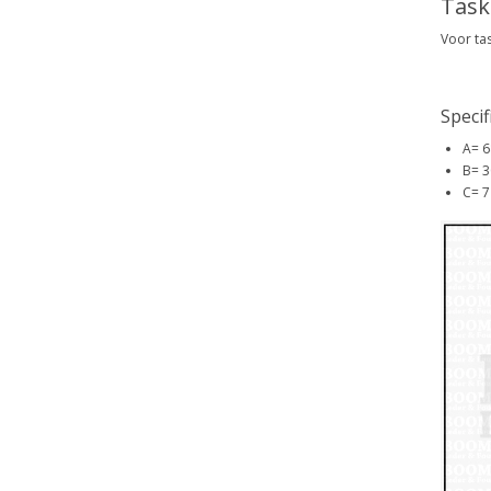
Task
Voor ta
Specif
A= 
B= 
C= 