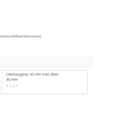
omsma.nl/t/faq/retourneren).
Ceintuurgesp 30 mm mat zilver
30 mm
€ 3,57