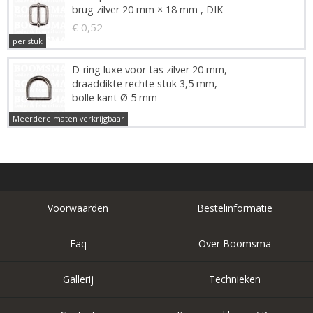
brug zilver 20 mm × 18 mm , DIK
€ 0,52
per stuk
D-ring luxe voor tas zilver 20 mm,
draaddikte rechte stuk 3,5 mm,
bolle kant Ø 5 mm
€ 1,45
Meerdere maten verkrijgbaar
Voorwaarden
Bestelinformatie
Faq
Over Boomsma
Gallerij
Technieken