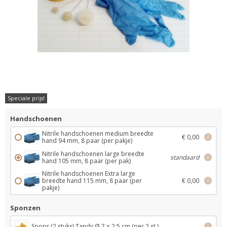
Speciale prijs!
Handschoenen
Nitrile handschoenen medium breedte
€ 0,00
i
hand 94 mm, 8 paar (per pakje)
Nitrile handschoenen large breedte
standaard
i
hand 105 mm, 8 paar (per pak)
Nitrile handschoenen Extra large
breedte hand 115 mm, 8 paar (per
€ 0,00
i
pakje)
Sponzen
Spons (2 stuks) Tandy Ø 7 × 2,5 cm (per 2 st.)
i