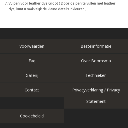
Vulpen voor leather dye Groot ( Door de pen te vullen met leather
dye, kunt u makkelijk de kleine details inkleuren.)
Voorwaarden
Bestelinformatie
Faq
Over Boomsma
Gallerij
Technieken
Contact
Privacyverklaring / Privacy
Statement
Cookiebeleid