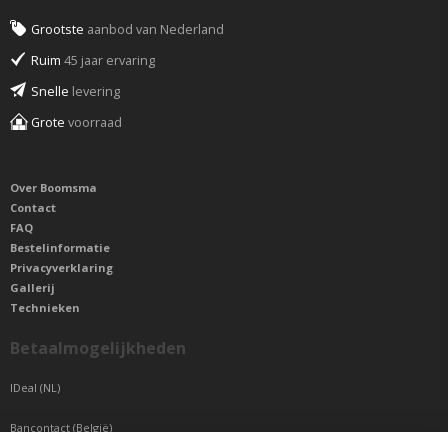
Grootste
aanbod van Nederland
Ruim
45 jaar ervaring
Snelle
levering
Grote
voorraad
Over Boomsma
Contact
FAQ
Bestelinformatie
Privacyverklaring
Gallerij
Technieken
Betaalmogelijkheden
IDeal (NL)
Bancontact (België)