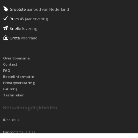
Grootste
aanbod van Nederland
Ruim
45 jaar ervaring
Snelle
levering
Grote
voorraad
Over Boomsma
Contact
FAQ
Bestelinformatie
Privacyverklaring
Gallerij
Technieken
Betaalmogelijkheden
IDeal (NL)
Bancontact (België)