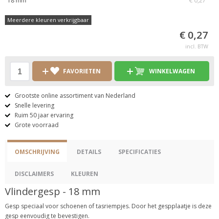
18 mm
€ 0,27
Meerdere kleuren verkrijgbaar
€ 0,27
incl. BTW
FAVORIETEN
WINKELWAGEN
Grootste online assortiment van Nederland
Snelle levering
Ruim 50 jaar ervaring
Grote voorraad
OMSCHRIJVING
DETAILS
SPECIFICATIES
DISCLAIMERS
KLEUREN
Vlindergesp - 18 mm
Gesp speciaal voor schoenen of tasriempjes. Door het gespplaatje is deze
gesp eenvoudig te bevestigen.