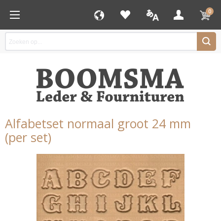
0
Alfabetset normaal groot 24 mm
(per set)