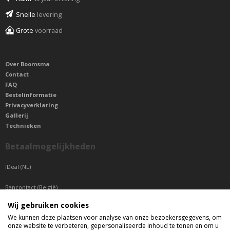
Snelle
levering
Grote
voorraad
Over Boomsma
Contact
FAQ
Bestelinformatie
Privacyverklaring
Gallerij
Technieken
Betaalmogelijkheden
IDeal (NL)
Bancontact (België)
Wij gebruiken cookies
Sepa betaling (Overige landen)
We kunnen deze plaatsen voor analyse van onze bezoekersgegevens, om
onze website te verbeteren, gepersonaliseerde inhoud te tonen en om u
Telefonisch bereikbaar