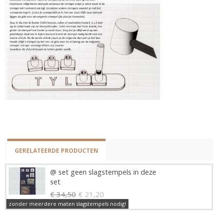
GERELATEERDE PRODUCTEN
@ set geen slagstempels in deze
set
€ 34,50
€ 21,20
zonder meerdere maten slagstempels nodig!