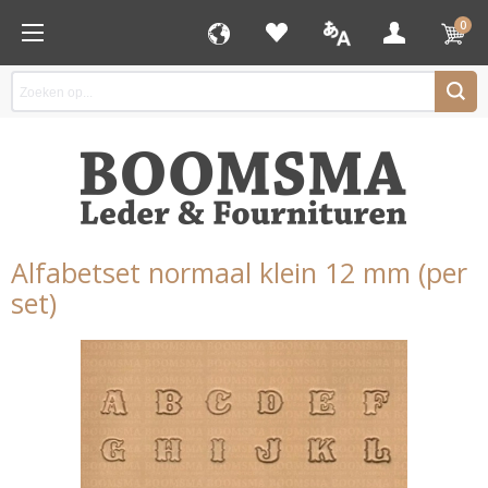
0
Alfabetset normaal klein 12 mm (per
set)