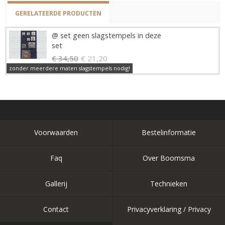
GERELATEERDE PRODUCTEN
@ set geen slagstempels in deze
set
€ 34,50
€ 21,20
zonder meerdere maten slagstempels nodig!
Voorwaarden
Bestelinformatie
Faq
Over Boomsma
Gallerij
Technieken
Contact
Privacyverklaring / Privacy