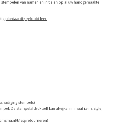
gse stempelen van namen en initialen op al uw handgemaakte
htig
plantaardig gelooid leer
.
schadiging stempels)
el. De stempelafdruk zelf kan afwijken in maat i.v.m. style,
oomsma.nl/t/faq/retourneren)