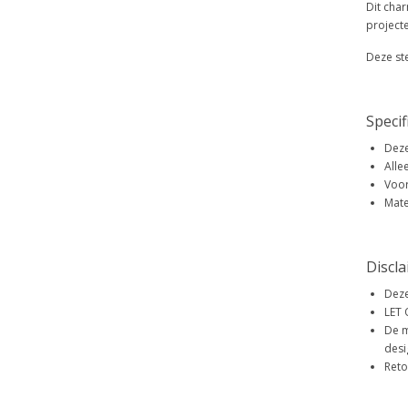
Dit cha
project
Deze st
Specif
Deze
Alle
Voor
Mate
Discl
Deze
LET 
De m
desi
Reto