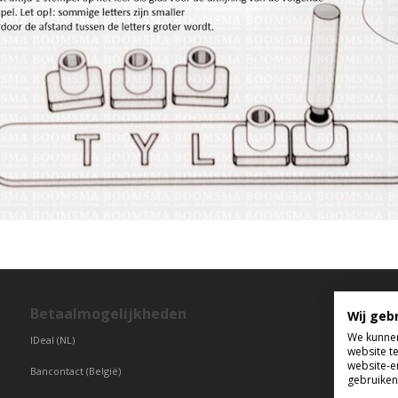
Betaalmogelijkheden
T
Wij geb
We kunnen
IDeal (NL)
di
website t
vr
website-e
Bancontact (België)
gebruiken 