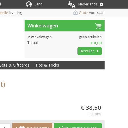
d
Land
Nederlands
nelle
levering
Grote
voorraad
Winkelwagen
In winkelwagen:
geen artikelen
Totaal:
€ 0,00
Bestellen
Sets & Giftcards
Tips & Tricks
t)
€ 38,50
incl. BTW