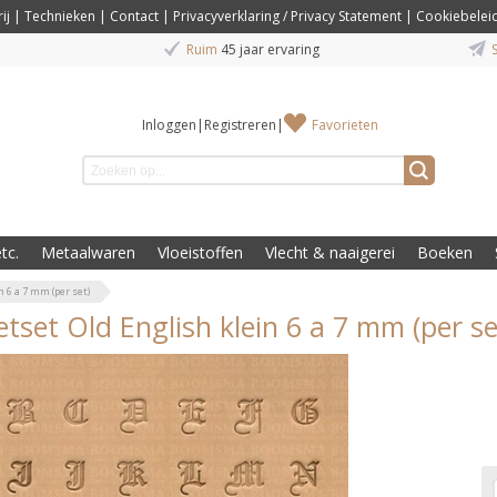
ij
|
Technieken
|
Contact
|
Privacyverklaring / Privacy Statement
|
Cookiebelei
Ruim
45 jaar ervaring
S
Inloggen
|
Registreren
|
Favorieten
tc.
Metaalwaren
Vloeistoffen
Vlecht & naaigerei
Boeken
n 6 a 7 mm (per set)
etset Old English klein 6 a 7 mm (per se