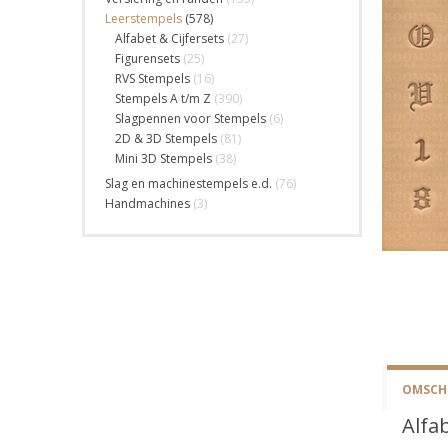
Leerstempels
(578)
Alfabet & Cijfersets
(27)
Figurensets
(25)
RVS Stempels
(16)
Stempels A t/m Z
(390)
Slagpennen voor Stempels
(6)
2D & 3D Stempels
(81)
Mini 3D Stempels
(38)
Slag en machinestempels e.d.
(76)
Handmachines
(3)
OMSCHR
Alfa