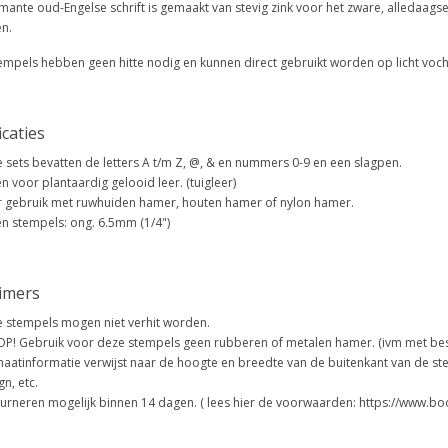
rmante oud-Engelse schrift is gemaakt van stevig zink voor het zware, alledaa
en.
empels hebben geen hitte nodig en kunnen direct gebruikt worden op licht voc
icaties
 sets bevatten de letters A t/m Z, @, & en nummers 0-9 en een slagpen.
en voor plantaardig gelooid leer. (tuigleer)
 gebruik met ruwhuiden hamer, houten hamer of nylon hamer.
n stempels: ong. 6.5mm (1/4")
aimers
 stempels mogen niet verhit worden.
OP! Gebruik voor deze stempels geen rubberen of metalen hamer. (ivm met be
aatinformatie verwijst naar de hoogte en breedte van de buitenkant van de stemp
gn, etc.
urneren mogelijk binnen 14 dagen. ( lees hier de voorwaarden: https://www.b