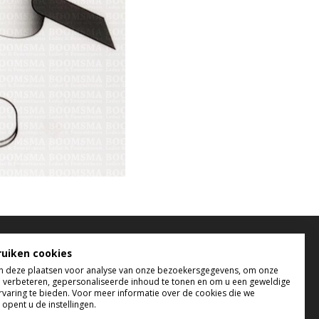
elefonisch bereikbaar
ruiken cookies
 deze plaatsen voor analyse van onze bezoekersgegevens, om onze
 t/m do tussen 9:00 uur en 17:00 uur
e verbeteren, gepersonaliseerde inhoud te tonen en om u een geweldige
 tussen 9:00 uur en 12:00 uur
rvaring te bieden. Voor meer informatie over de cookies die we
opent u de instellingen.