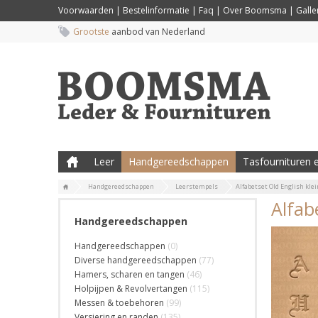
Voorwaarden
|
Bestelinformatie
|
Faq
|
Over Boomsma
|
Galler
Grootste
aanbod van Nederland
Leer
Handgereedschappen
Tasfournituren e
Handgereedschappen
Leerstempels
Alfabetset Old English klei
Alfab
Handgereedschappen
Handgereedschappen
(0)
Diverse handgereedschappen
(77)
Hamers, scharen en tangen
(46)
Holpijpen & Revolvertangen
(115)
Messen & toebehoren
(99)
Versiering en randen
(135)