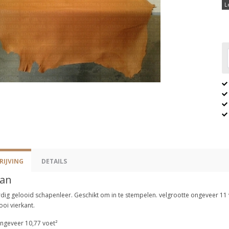
L
IJVING
DETAILS
an
dig gelooid schapenleer. Geschikt om in te stempelen. velgrootte ongeveer 11 vo
oi vierkant.
ongeveer 10,77 voet²