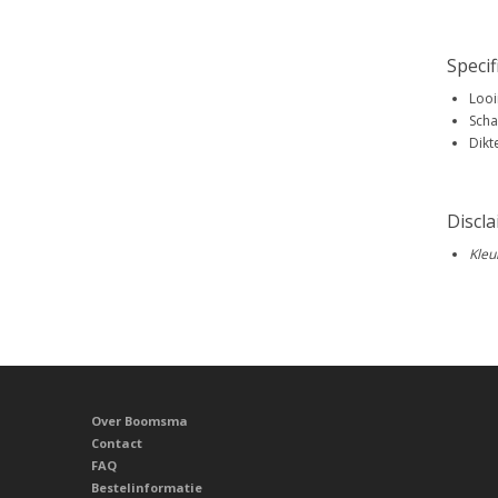
Specif
Looi
Scha
Dikt
Discl
Kleu
Over Boomsma
Contact
FAQ
Bestelinformatie