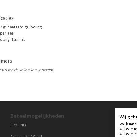
icaties
ing: Plantaardige looiing.
penleer.
e: ong. 1,2 mm.
aimers
r tussen de vellen kan variëren!
Betaalmogelijkheden
T
Wij geb
We kunnen
IDeal (NL)
di
website t
vr
website-e
Bancontact (België)