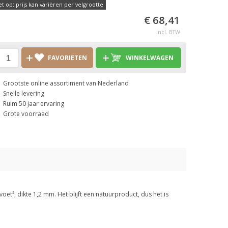
et op: prijs kan variëren per velgrootte
€ 68,41
incl. BTW
FAVORIETEN
WINKELWAGEN
Grootste online assortiment van Nederland
Snelle levering
Ruim 50 jaar ervaring
Grote voorraad
et², dikte 1,2 mm. Het blijft een natuurproduct, dus het is