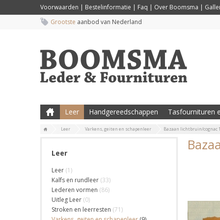
Voorwaarden
|
Bestelinformatie
|
Faq
|
Over Boomsma
|
Galler
Grootste
aanbod van Nederland
Leer
Handgereedschappen
Tasfournituren e
Leer
Varkens, geiten en schapenleer
Bazaan lichtbruin/cognac 1
Bazaa
Leer
Leer
(1)
Kalfs en rundleer
(33)
Lederen vormen
(86)
Uitleg Leer
(0)
Stroken en leerresten
(71)
Varkens, geiten en schapenleer
(9)