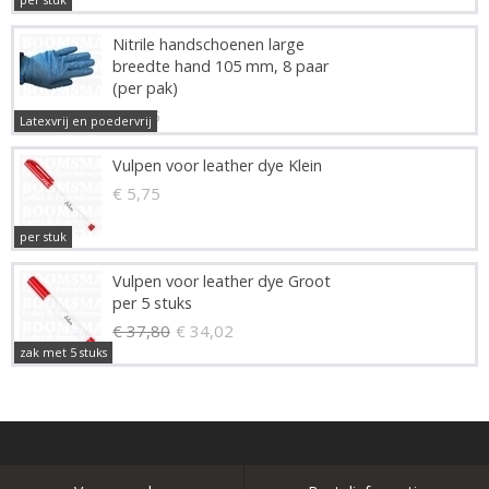
Nitrile handschoenen large
breedte hand 105 mm, 8 paar
(per pak)
€ 2,45
Latexvrij en poedervrij
Vulpen voor leather dye Klein
€ 5,75
per stuk
Vulpen voor leather dye Groot
per 5 stuks
€ 37,80
€ 34,02
zak met 5 stuks