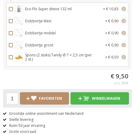
Eco-Flo Super shene 132 ml
+ € 10,83
i
Dobbertje klein
+ € 0,90
i
Dobbertje middel
+ € 0,90
i
Dobbertje groot
+ € 0,90
i
Spons (2 stuks) Tandy Ø 7 × 2,5 cm (per
+ € 6,50
i
2 st.)
€ 9,50
incl. BTW
FAVORIETEN
WINKELWAGEN
Grootste online assortiment van Nederland
Snelle levering
Ruim 50 jaar ervaring
Grote voorraad