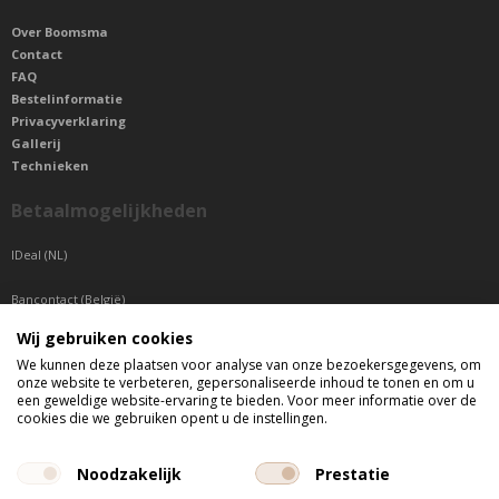
Over Boomsma
Contact
FAQ
Bestelinformatie
Privacyverklaring
Gallerij
Technieken
Betaalmogelijkheden
IDeal (NL)
Bancontact (België)
Wij gebruiken cookies
Sepa betaling (Overige landen)
We kunnen deze plaatsen voor analyse van onze bezoekersgegevens, om
onze website te verbeteren, gepersonaliseerde inhoud te tonen en om u
Telefonisch bereikbaar
een geweldige website-ervaring te bieden. Voor meer informatie over de
cookies die we gebruiken opent u de instellingen.
di t/m do tussen 9:00 uur en 17:00 uur
vr tussen 9:00 uur en 12:00 uur
Noodzakelijk
Prestatie