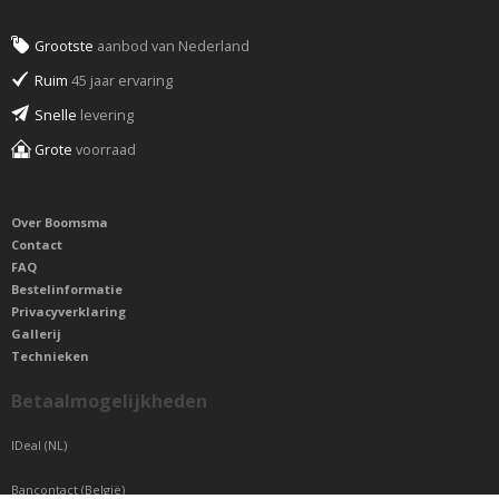
Grootste
aanbod van Nederland
Ruim
45 jaar ervaring
Snelle
levering
Grote
voorraad
Over Boomsma
Contact
FAQ
Bestelinformatie
Privacyverklaring
Gallerij
Technieken
Betaalmogelijkheden
IDeal (NL)
Bancontact (België)