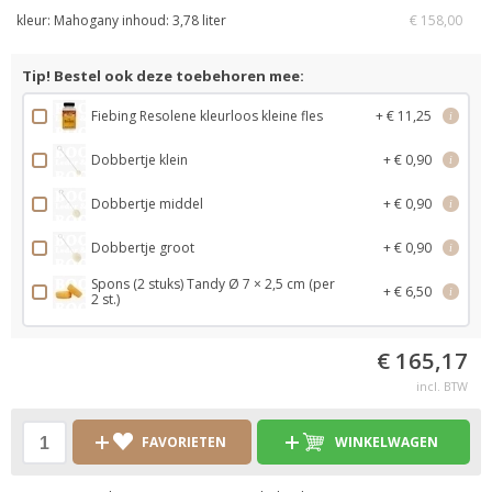
kleur: Mahogany inhoud: 3,78 liter
€ 158,00
Tip! Bestel ook deze toebehoren mee:
Fiebing Resolene kleurloos kleine fles
+ € 11,25
i
Dobbertje klein
+ € 0,90
i
Dobbertje middel
+ € 0,90
i
Dobbertje groot
+ € 0,90
i
Spons (2 stuks) Tandy Ø 7 × 2,5 cm (per
+ € 6,50
i
2 st.)
€ 165,17
incl. BTW
FAVORIETEN
WINKELWAGEN