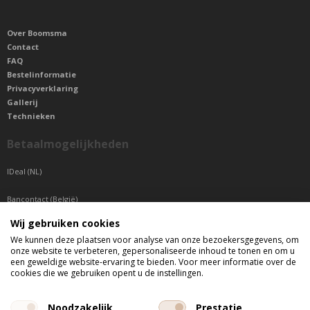
Over Boomsma
Contact
FAQ
Bestelinformatie
Privacyverklaring
Gallerij
Technieken
Betaalmogelijkheden
IDeal (NL)
Bancontact (België)
Wij gebruiken cookies
Sepa betaling (Overige landen)
We kunnen deze plaatsen voor analyse van onze bezoekersgegevens, om
onze website te verbeteren, gepersonaliseerde inhoud te tonen en om u
Telefonisch bereikbaar
een geweldige website-ervaring te bieden. Voor meer informatie over de
cookies die we gebruiken opent u de instellingen.
di t/m do tussen 9:00 uur en 17:00 uur
vr tussen 9:00 uur en 12:00 uur
Noodzakelijk
Prestatie