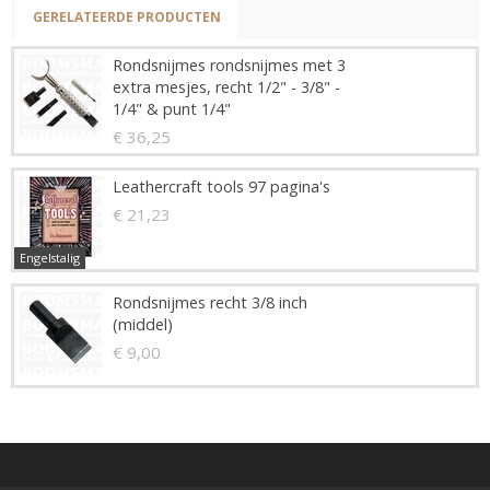
GERELATEERDE PRODUCTEN
Rondsnijmes rondsnijmes met 3
extra mesjes, recht 1/2" - 3/8" -
1/4" & punt 1/4"
€ 36,25
Leathercraft tools 97 pagina's
€ 21,23
Engelstalig
Rondsnijmes recht 3/8 inch
(middel)
€ 9,00