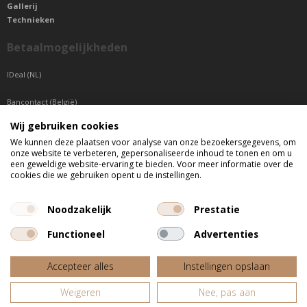
Gallerij
Technieken
Betaalmogelijkheden
IDeal (NL)
Bancontact (België)
Wij gebruiken cookies
Sepa betaling (Overige landen)
We kunnen deze plaatsen voor analyse van onze bezoekersgegevens, om
onze website te verbeteren, gepersonaliseerde inhoud te tonen en om u
Telefonisch bereikbaar
een geweldige website-ervaring te bieden. Voor meer informatie over de
cookies die we gebruiken opent u de instellingen.
di t/m do tussen 9:00 uur en 17:00 uur
vr tussen 9:00 uur en 12:00 uur
Noodzakelijk
Prestatie
Functioneel
Advertenties
Alle getoonde prijzen zijn incl. BTW
Accepteer alles
Instellingen opslaan
Website door
Fastware
Weigeren
Nee, pas aan