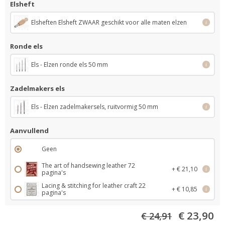
Elsheft
Elsheften Elsheft ZWAAR geschikt voor alle maten elzen
i
Ronde els
Els - Elzen ronde els 50 mm
i
Zadelmakers els
Els - Elzen zadelmakersels, ruitvormig 50 mm
i
Aanvullend
Geen
The art of handsewing leather 72
+ € 21,10
i
pagina's
Lacing & stitching for leather craft 22
+ € 10,85
i
pagina's
€ 23,90
€ 24,91