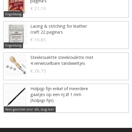
pagina's
€ 21,10
Engelstalig
Lacing & stitching for leather
craft 22 pagina's
€ 10,85
Engelstalig
Steekroulette steekroulette met
4 verwisselbare tandwieltjes
€ 26,75
Holpijp fijn enkel of meerdere
gaatjes op een rij Ø 1 mm
(holpijp fijn)
€ 9,75
Niet geschikt voor dik, stug leer