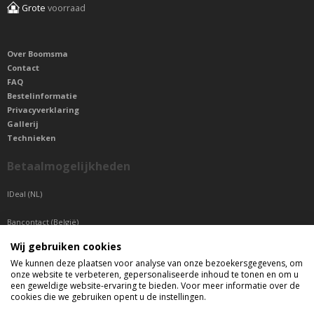
Grote
voorraad
Over Boomsma
Contact
FAQ
Bestelinformatie
Privacyverklaring
Gallerij
Technieken
Betaalmogelijkheden
IDeal (NL)
Bancontact (België)
Wij gebruiken cookies
Sepa betaling (Overige landen)
We kunnen deze plaatsen voor analyse van onze bezoekersgegevens, om
onze website te verbeteren, gepersonaliseerde inhoud te tonen en om u
Telefonisch bereikbaar
een geweldige website-ervaring te bieden. Voor meer informatie over de
cookies die we gebruiken opent u de instellingen.
di t/m do tussen 9:00 uur en 17:00 uur