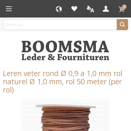
0
Leren veter rond Ø 0,9 a 1,0 mm rol
naturel Ø 1,0 mm, rol 50 meter (per
rol)