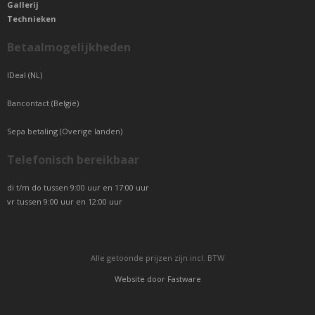
Gallerij
Technieken
Betaalmogelijkheden
IDeal (NL)
Bancontact (België)
Sepa betaling (Overige landen)
Telefonisch bereikbaar
di t/m do tussen 9:00 uur en 17:00 uur
vr tussen 9:00 uur en 12:00 uur
Alle getoonde prijzen zijn incl. BTW
Website door
Fastware