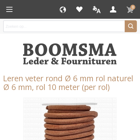
0
Leren veter rond Ø 6 mm rol naturel
Ø 6 mm, rol 10 meter (per rol)