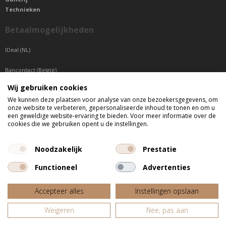
Technieken
Betaalmogelijkheden
IDeal (NL)
Bancontact (België)
Wij gebruiken cookies
Sepa betaling (Overige landen)
We kunnen deze plaatsen voor analyse van onze bezoekersgegevens, om
onze website te verbeteren, gepersonaliseerde inhoud te tonen en om u
Telefonisch bereikbaar
een geweldige website-ervaring te bieden. Voor meer informatie over de
cookies die we gebruiken opent u de instellingen.
di t/m do tussen 9:00 uur en 17:00 uur
vr tussen 9:00 uur en 12:00 uur
Noodzakelijk
Prestatie
Functioneel
Advertenties
Alle getoonde prijzen zijn incl. BTW
Accepteer alles
Instellingen opslaan
Website door
Fastware
Weigeren
Nee, pas aan