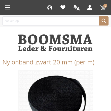
0
Nylonband zwart 20 mm (per m)