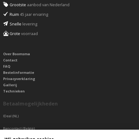
Grootste
aanbod van Nederland
Ruim
45 jaar ervaring
Snelle
levering
Grote
voorraad
Over Boomsma
Contact
FAQ
Bestelinformatie
Privacyverklaring
Gallerij
Technieken
Betaalmogelijkheden
IDeal (NL)
Bancontact (België)