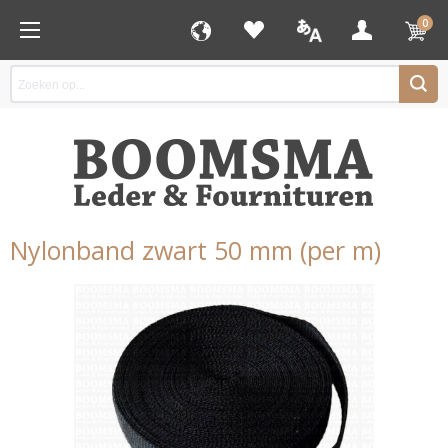
0
Nylonband zwart 50 mm (per m)