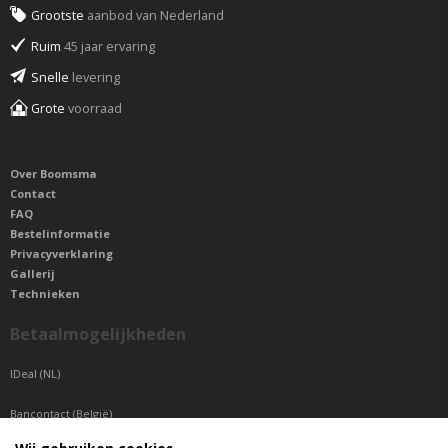
Grootste
aanbod van Nederland
Ruim
45 jaar ervaring
Snelle
levering
Grote
voorraad
Over Boomsma
Contact
FAQ
Bestelinformatie
Privacyverklaring
Gallerij
Technieken
Betaalmogelijkheden
IDeal (NL)
Bancontact (België)