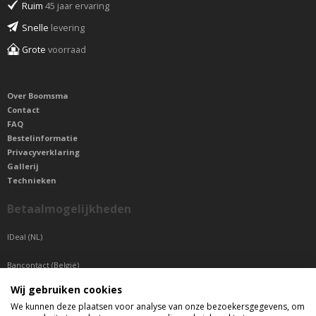
Ruim
45 jaar ervaring
Snelle
levering
Grote
voorraad
Over Boomsma
Contact
FAQ
Bestelinformatie
Privacyverklaring
Gallerij
Technieken
Betaalmogelijkheden
IDeal (NL)
Bancontact (België)
Wij gebruiken cookies
Sepa betaling (Overige landen)
We kunnen deze plaatsen voor analyse van onze bezoekersgegevens, om