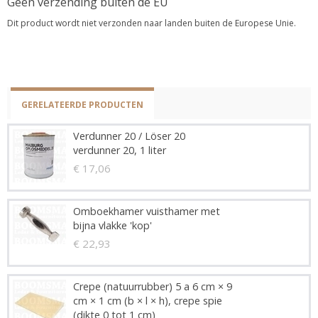
Geen verzending buiten de EU
Dit product wordt niet verzonden naar landen buiten de Europese Unie.
GERELATEERDE PRODUCTEN
Verdunner 20 / Löser 20
verdunner 20, 1 liter
€ 17,06
Omboekhamer vuisthamer met
bijna vlakke 'kop'
€ 22,93
Crepe (natuurrubber) 5 a 6 cm × 9
cm × 1 cm (b × l × h), crepe spie
(dikte 0 tot 1 cm)