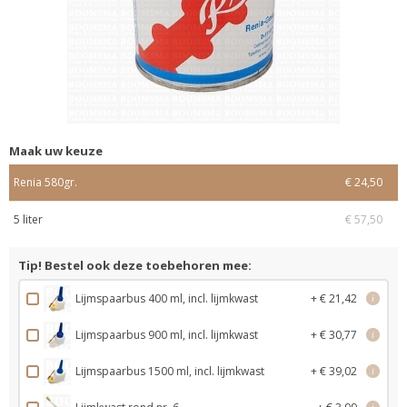
Maak uw keuze
Renia 580gr.
€ 24,50
5 liter
€ 57,50
Tip! Bestel ook deze toebehoren mee:
Lijmspaarbus 400 ml, incl. lijmkwast
+ € 21,42
i
Lijmspaarbus 900 ml, incl. lijmkwast
+ € 30,77
i
Lijmspaarbus 1500 ml, incl. lijmkwast
+ € 39,02
i