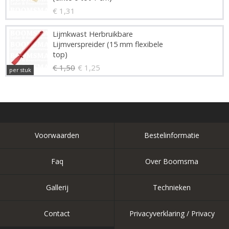
€ 1,31
Lijmkwast Herbruikbare
Lijmverspreider (15 mm flexibele
top)
€ 1,50
€ 1,25
per stuk
Voorwaarden
Bestelinformatie
Faq
Over Boomsma
Gallerij
Technieken
Contact
Privacyverklaring / Privacy