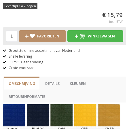
Levertijd 1 à 2 dagen
€ 15,79
incl. BTW
FAVORIETEN
WINKELWAGEN
Grootste online assortiment van Nederland
Snelle levering
Ruim 50 jaar ervaring
Grote voorraad
OMSCHRIJVING
DETAILS
KLEUREN
RETOURINFORMATIE