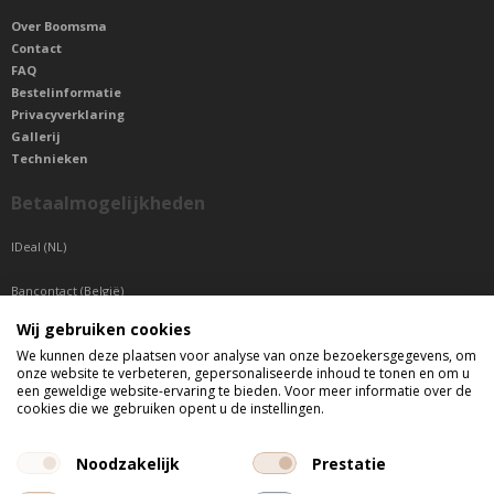
Over Boomsma
Contact
FAQ
Bestelinformatie
Privacyverklaring
Gallerij
Technieken
Betaalmogelijkheden
IDeal (NL)
Bancontact (België)
Wij gebruiken cookies
Sepa betaling (Overige landen)
We kunnen deze plaatsen voor analyse van onze bezoekersgegevens, om
onze website te verbeteren, gepersonaliseerde inhoud te tonen en om u
Telefonisch bereikbaar
een geweldige website-ervaring te bieden. Voor meer informatie over de
cookies die we gebruiken opent u de instellingen.
di t/m do tussen 9:00 uur en 17:00 uur
vr tussen 9:00 uur en 12:00 uur
Noodzakelijk
Prestatie