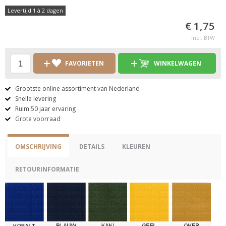
Levertijd 1 à 2 dagen
€ 1,75
incl. BTW
FAVORIETEN
WINKELWAGEN
Grootste online assortiment van Nederland
Snelle levering
Ruim 50 jaar ervaring
Grote voorraad
OMSCHRIJVING
DETAILS
KLEUREN
RETOURINFORMATIE