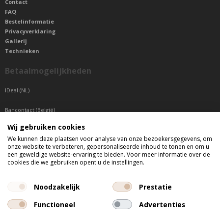
Contact
FAQ
Bestelinformatie
Privacyverklaring
Gallerij
Technieken
Betaalmogelijkheden
IDeal (NL)
Bancontact (België)
Wij gebruiken cookies
Sepa betaling (Overige landen)
We kunnen deze plaatsen voor analyse van onze bezoekersgegevens, om
onze website te verbeteren, gepersonaliseerde inhoud te tonen en om u
Telefonisch bereikbaar
een geweldige website-ervaring te bieden. Voor meer informatie over de
cookies die we gebruiken opent u de instellingen.
di t/m do tussen 9:00 uur en 17:00 uur
vr tussen 9:00 uur en 12:00 uur
Noodzakelijk
Prestatie
Functioneel
Advertenties
Alle getoonde prijzen zijn incl. BTW